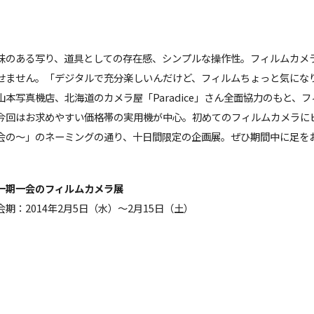
味のある写り、道具としての存在感、シンプルな操作性。フィルムカメ
せません。「デジタルで充分楽しいんだけど、フィルムちょっと気にな
山本写真機店、北海道のカメラ屋「Paradice」さん全面協力のもと、
今回はお求めやすい価格帯の実用機が中心。初めてのフィルムカメラに
会の〜」のネーミングの通り、十日間限定の企画展。ぜひ期間中に足を
一期一会のフィルムカメラ展
会期：2014年2月5日（水）〜2月15日（土）