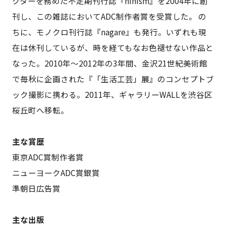
クターを務めた不定期刊行誌『hinism』を2004年に創
刊し、この雑誌においてADC制作者賞を受賞した。 の
ちに、モノクロ刊行誌『nagare』も発行。いずれも現
在は休刊しているが、時を経てもなお色褪せない作品と
なった。2010年～2012年の3年間、金沢21世紀美術館
で毎秋に企画された『「生活工芸」展』のコンセプトブ
ック撮影に携わる。2011年、ギャラリーWALLを渋谷区
桜丘町へ移転。
主な賞歴
東京ADC賞制作者賞
ニューヨークADC賞銀賞
準朝日広告賞
主な出版